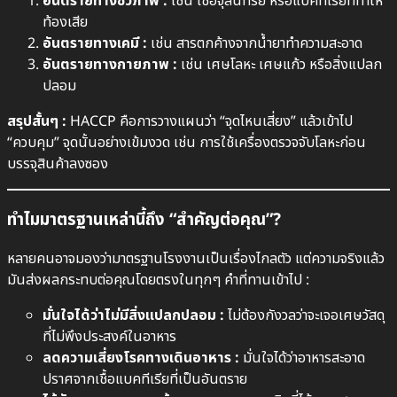
อันตรายทางชีวภาพ :
เช่น เชื้อจุลินทรีย์ หรือแบคทีเรียที่ทำให้
ท้องเสีย
อันตรายทางเคมี :
เช่น สารตกค้างจากน้ำยาทำความสะอาด
อันตรายทางกายภาพ :
เช่น เศษโลหะ เศษแก้ว หรือสิ่งแปลก
ปลอม
สรุปสั้นๆ :
HACCP คือการวางแผนว่า “จุดไหนเสี่ยง” แล้วเข้าไป
“ควบคุม” จุดนั้นอย่างเข้มงวด เช่น การใช้เครื่องตรวจจับโลหะก่อน
บรรจุสินค้าลงซอง
ทำไมมาตรฐานเหล่านี้ถึง “สำคัญต่อคุณ”?
หลายคนอาจมองว่ามาตรฐานโรงงานเป็นเรื่องไกลตัว แต่ความจริงแล้ว
มันส่งผลกระทบต่อคุณโดยตรงในทุกๆ คำที่ทานเข้าไป :
มั่นใจได้ว่าไม่มีสิ่งแปลกปลอม :
ไม่ต้องกังวลว่าจะเจอเศษวัสดุ
ที่ไม่พึงประสงค์ในอาหาร
ลดความเสี่ยงโรคทางเดินอาหาร :
มั่นใจได้ว่าอาหารสะอาด
ปราศจากเชื้อแบคทีเรียที่เป็นอันตราย