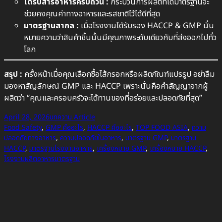
ได้รับสารอาหารครบถ้วน :
กระบวนการผลิตที่ได้มาตรฐานจะ
ช่วยคงคุณค่าทางอาหารและรสชาติไว้ได้ดีที่สุด
มาตรฐานสากล :
เมื่อโรงงานได้รับรอง HACCP & GMP นั่น
หมายความว่าสินค้าชิ้นนั้นมีคุณภาพระดับเดียวกับที่ส่งออกไปทั่ว
โลก
สรุป :
ครั้งหน้าเมื่อคุณเลือกซื้อไส้กรอกหรือผลิตภัณฑ์แปรรูป อย่าลืม
มองหาสัญลักษณ์ GMP และ HACCP เพราะนั่นคือคำสัญญาจากผู้
ผลิตว่า “คุณและครอบครัวจะได้ทานของที่อร่อยและปลอดภัยที่สุด”
April 28, 2026
บทความ Article
Food Safety
, 
GMP คืออะไร
, 
HACCP คืออะไร
, 
TOP FOOD ASIA
, 
ความ
ปลอดภัยทางอาหาร
, 
ความปลอดภัยในอาหาร
, 
มาตรฐาน GMP
, 
มาตรฐาน
HACCP
, 
มาตรฐานโรงงานอาหาร
, 
เครื่องหมาย GMP
, 
เครื่องหมาย HACCP
, 
โรงงานผลิตอาหารมาตรฐาน